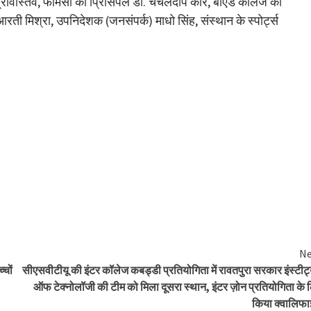
रीवास्तव, फार्मेसी की प्रिंसिपल डॉ. चंचलदीप कौर, बीएड कॉलेज की
रती मिश्रा, उपनिदेशक (जनसंपर्क) माधो सिंह, संस्थान के स्पोर्ट्स
े।
Ne
्चों
सीएसवीटीयू की इंटर कॉलेज कबड्डी प्रतियोगिता में रावतपुरा सरकार इंस्टीट्
ऑफ टेक्नोलॉजी की टीम को मिला दूसरा स्थान, इंटर ज़ोन प्रतियोगिता के 
किया क्वालिफ