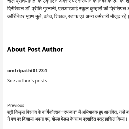
खेल प्रतियोगिता के उद्गाटन अवसर पर संस्थान के निदेशक एम. के. श्
प्रिंसिपल डॉ. प्रीति गुरनानी, एसआरआई स्कूल कुम्हारी की प्रिंसिपल आ
कॉर्डिनेटर भूषण मुले, कोच, शिक्षक, स्टाफ एवं अन्य कर्मचारी मौजूद रह
About Post Author
omtripathi01234
See author's posts
Continue
Previous
श्री किड्स बिरगांव के वार्षिकोत्सव “स्पन्दन” में अभिभावक हुए आनंदित, नन्हें बच
Reading
ने मंच पर दिखाया अपना दम, गोल्ड मेडल के साथ प्रशस्ति पत्र हासिल किया।