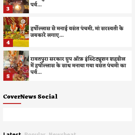
पर्व…
3
हर्षोल्लास से मनाई वसंत पंचमी, मां सरस्वती के
जयकारे लगाए…
4
रावतपुरा सरकार ग्रुप ऑफ़ इंस्टिट्यूशन शहडोल
में हर्षोल्लास के साथ मनाया गया वसंत पंचमी का
पर्व…
5
CoverNews Social
धूमधाम से मनाई वसंत पंचमी, मां सरस्वती के
जयकारे लगाए…
6
Facebook
Twitter
Youtube
बिलासा इंस्टिट्यूट ऑफ नर्सिंग कॉलेज मे
हर्षोल्लास के साथ मनाया गया वसंत पंचमी का
Latest
Popular
Newsbeat