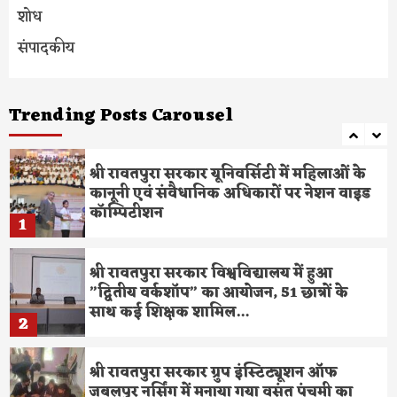
पर्व…
शोध
7
संपादकीय
आखिरी तस्वीर:महान गायिका तिरंगे में लिपटी
दिखी लता मंंगेशकर….
Trending Posts Carousel
8
श्री रावतपुरा सरकार यूनिवर्सिटी में महिलाओं के
कानूनी एवं संवैधानिक अधिकारों पर नेशन वाइड
कॉम्पिटीशन
1
श्री रावतपुरा सरकार विश्वविद्यालय में हुआ
”द्वितीय वर्कशॉप” का आयोजन, 51 छात्रों के
साथ कई शिक्षक शामिल…
2
श्री रावतपुरा सरकार ग्रुप इंस्टिट्यूशन ऑफ
जबलपुर नर्सिंग में मनाया गया वसंत पंचमी का