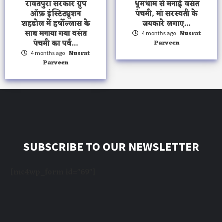
रावतपुरा सरकार ग्रुप
धूमधाम से मनाई वसंत
ऑफ़ इंस्टिट्यूशन
पंचमी, मां सरस्वती के
शहडोल में हर्षोल्लास के
जयकारे लगाए…
साथ मनाया गया वसंत
Nusrat
4 months ago
पंचमी का पर्व…
Parveen
Nusrat
4 months ago
Parveen
SUBSCRIBE TO OUR NEWSLETTER
[mc4wp_form id="69"]