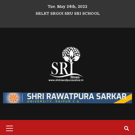
Skip
Tue. May 24th, 2022
to
SRLKT
SRGOI
SRU
SRI SCHOOL
content
Facebook
Twitter
Youtube
Primary
Menu