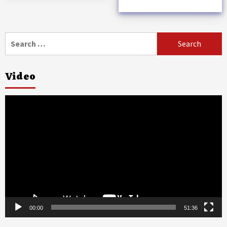
Search
for:
Video
Video
Player
00:00
51:36