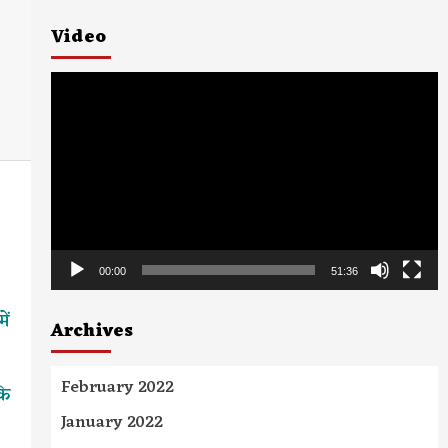
Video
Video
Player
00:00
51:36
ें
Archives
February 2022
कि
January 2022