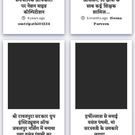
संवैधानिक अधिकारों
आयोजन, 51 छात्रों के
पर नेशन वाइड
साथ कई शिक्षक
कॉम्पिटीशन
शामिल…
Heena
4 years ago
6 months ago
omtripathi01234
Parveen
श्री रावतपुरा सरकार ग्रुप
हर्षोल्लास से मनाई
इंस्टिट्यूशन ऑफ
वसंत पंचमी, मां
जबलपुर नर्सिंग में मनाया
सरस्वती के जयकारे
गया वसंत पंचमी का
लगाए…