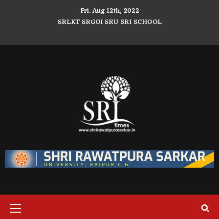
Skip
Fri. Aug 12th, 2022
to
SRLKT
SRGOI
SRU
SRI SCHOOL
content
Facebook
Twitter
Youtube
Primary
Menu