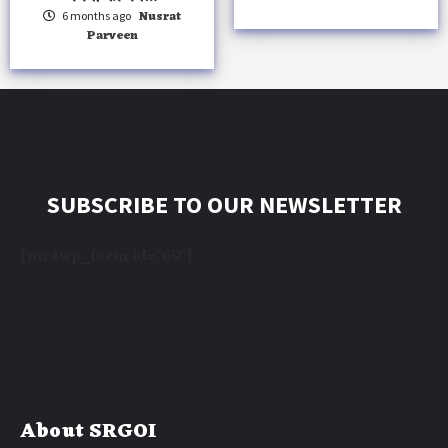
Nusrat
6 months ago
Parveen
SUBSCRIBE TO OUR NEWSLETTER
[mc4wp_form id="69"]
About SRGOI